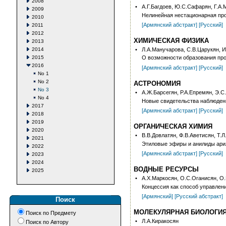
2008
•
А.Г.Багдоев, Ю.С.Сафарян, Г.А
2009
Нелинейная нестационарная про
2010
[Армянский абстракт]
[Русский]
2011
2012
ХИМИЧЕСКАЯ ФИЗИКА
2013
2014
•
Л.А.Манучарова, С.В.Царукян, 
2015
О возможности образования про
2016
[Армянский абстракт]
[Русский]
No 1
No 2
АСТРОНОМИЯ
No 3
•
А.Ж.Барсегян, Р.А.Епремян, Э.
No 4
Новые свидетельства наблюдени
2017
[Армянский абстракт]
[Русский]
2018
2019
ОРГАНИЧЕСКАЯ ХИМИЯ
2020
•
В.В.Довлатян, Ф.В.Аветисян, Т.
2021
Этиловые эфиры и анилиды арил
2022
[Армянский абстракт]
[Русский]
2023
2024
ВОДНЫЕ РЕСУРСЫ
2025
•
А.Х.Маркосян, О.С.Оганисян, О
Концессия как способ управле
[Армянский]
[Русский абстракт]
Поиск
МОЛЕКУЛЯРНАЯ БИОЛОГИ
Поиск по Предмету
•
Л.А.Киракосян
Поиск по Автору