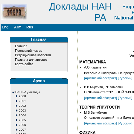
Доклады НАН
РА
Eng
Arm
Rus
Главная
Главная
Последний номер
Редакционная коллегия
V
Правила для авторов
МАТЕМАТИКА
Карта сайта
•
А.О.Карапетян
Весовые d-интегральные предс
[Армянский абстракт]
[Русский]
Архив
•
В.В.Мкртчян, Р.Р.Камалян
НАН РА Доклады
О NP-полноте "СВЯЗНОЙ 3-
2000
[Армянский абстракт]
[Русский]
2001
2002
ТЕОРИЯ УПРУГОСТИ
2003
•
М.В.Белубекян
2004
О полноте решений типа Ламе д
2005
[Армянский абстракт]
[Русский]
2006
2007
ФИЗИКА