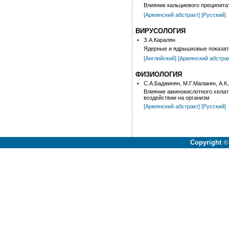
Влияние кальциевого преципита
[Армянский абстракт]
[Русский]
ВИРУСОЛОГИЯ
•
З.А.Каралян
Ядерные и ядрышковые показате
[Английский]
[Армянский абстра
ФИЗИОЛОГИЯ
•
С.А.Баджинян, М.Г.Малакян, А.К
Влияние аминокислотного хелат
воздействии на организм
[Армянский абстракт]
[Русский]
Copyright
©