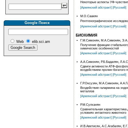
Некоторые аспекты УФ-чувствит
[Армянский абстракт]
[Русский]
•
М.О.Саакян
Рентгенографическое исследован
Google Поиск
[Армянский абстракт]
[Русский]
БИОХИМИЯ
•
Г.М.Симонян, М.А.Симонян, Э.А.
Web
elib.sci.am
Получение фракции стабильного 
химических особенностей
[Армянский абстракт]
[Русский]
•
А.А.Симонян, Р.Б.Бадалян, Л.А.
Сдвиги активности АТФ-фосфоги
воздействием пролин-богатого 
[Армянский абстракт]
[Русский]
•
Г.Р.Оксузян, М.А.Симонян, А.А.Г
Воздействие галармина на эндо
металлов
[Армянский абстракт]
[Русский]
•
Р.М.Сулханян
Сравнительная характеристика 
условиях интактного животного
[Армянский абстракт]
[Русский]
•
И.В.Аветисян, А.С.Агабалян, Е.