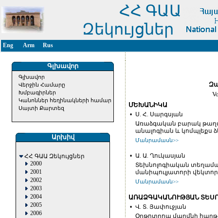
ՀՀ ԳԱԱ
Զեկույցներ
Eng
Arm
Rus
Գլխավոր
Գլխավոր
Զա
Վերջին Համարը
Խմբագիրներ
V
Կանոններ հեղինակների համար
ՄԵԽԱՆԻԿԱ
Սայտի Քարտեզ
•
Ս. Հ. Սարգսյան
Առաձգական բարակ թաղ
անալոգիան և կոմպլեքս 
Արխիվ
Մանրամասն>>
•
Ա. Ա. Ղուկասյան
ՀՀ ԳԱԱ Զեկույցներ
2000
Տեխնոլոգիական տեղամա
2001
մանիպուլյատորի վեկտո
2002
Մանրամասն>>
2003
2004
ԱՌԱՁԳԱԿԱՆՈՒԹՅԱՆ ՏԵՍ
2005
•
Վ. Տ. Յափուջյան
2006
Օրթոտրոպ մարմնի հարթ