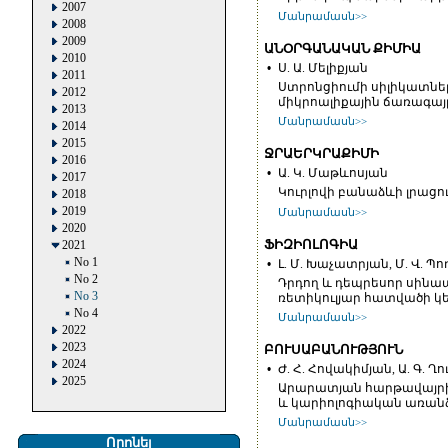
2007
Մանրամասն>>
2008
2009
ԱՆՕՐԳԱՆԱԿԱՆ ՔԻՄԻԱ
2010
•
Ս. Ա. Մելիքյան
2011
Ստրոնցիումի սիլիկատնե
2012
միկրոալիքային ճառագայ
2013
Մանրամասն>>
2014
2015
ՋՐԱԵՐԿՐԱՔԻՄԻ
2016
•
Ա. Կ. Մաթևոսյան
2017
Կուրլովի բանաձևի լրա
2018
2019
Մանրամասն>>
2020
ՖԻԶԻՈԼՈԳԻԱ
2021
No 1
•
Լ. Մ. Խաչատրյան, Մ. Վ. Պո
No 2
Դրդող և դեպրեսոր սինա
No 3
ռետիկուլյար հատվածի կե
No 4
Մանրամասն>>
2022
2023
ԲՈՒՍԱԲԱՆՈՒԹՅՈՒՆ
2024
•
Ժ. Հ. Հովակիմյան, Ա. Գ. Ղո
2025
Արարատյան հարթավայրի 
և կարիոլոգիական առան
Մանրամասն>>
Որոնել