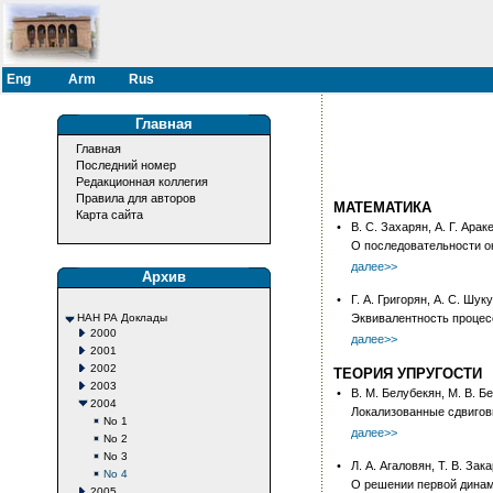
Eng
Arm
Rus
Главная
Главная
Последний номер
Редакционная коллегия
Правила для авторов
МАТЕМАТИКА
Карта сайта
•
В. С. Захарян, А. Г. Арак
О последовательности о
далее>>
Архив
•
Г. А. Григорян, А. С. Шук
НАН РА Доклады
Эквивалентность процес
2000
далее>>
2001
2002
ТЕОРИЯ УПРУГОСТИ
2003
•
В. М. Белубекян, М. В. Б
2004
Локализованные сдвигов
No 1
далее>>
No 2
No 3
•
Л. А. Агаловян, Т. В. Зак
No 4
О решении первой динам
2005