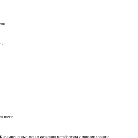
иях
AS
их полов
К на нарушенные звенья липидного метаболизма у морских свинок с