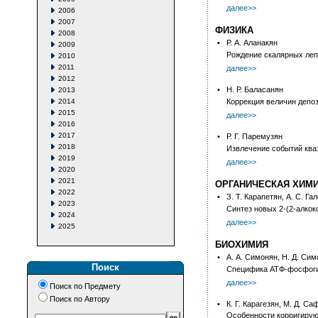
далее>>
2006
2007
ФИЗИКА
2008
•
Р. А. Аланакян
2009
Рождение скалярных леп
2010
2011
далее>>
2012
•
Н. Р. Баласанян
2013
2014
Коррекция величин депо
2015
далее>>
2016
2017
•
Р. Г. Паремузян
2018
Извлечение событий ква
2019
далее>>
2020
2021
ОРГАНИЧЕСКАЯ ХИМ
2022
•
З. Т. Карапетян, А. С. Га
2023
Синтез новых 2-(2-алкок
2024
далее>>
2025
БИОХИМИЯ
•
А. А. Симонян, Н. Д. Сим
Поиск
Специфика АТФ-фосфогид
далее>>
Поиск по Предмету
Поиск по Автору
•
К. Г. Карагезян, М. Д. С
Особенности корригирую