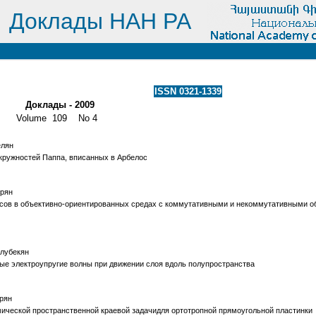
Доклады НАН РА
ISSN 0321-1339
Доклады - 2009
Volume 109 No 4
елян
кружностей Паппа, вписанных в Арбелос
урян
сов в объективно-ориентированных средах с коммутативными и некоммутативными о
елубекян
ые электроупругие волны при движении слоя вдоль полупространства
арян
ической пространственной краевой задачидля ортотропной прямоугольной пластинки