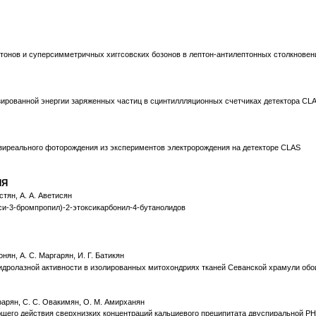
тонов и суперсимметричных хиггсовских бозонов в лептон-антилептонных столкновен
зированной энергии заряженных частиц в сцинтиллляционных счетчиках детектора CL
зиреального фоторождения из экспериментов электророждения на детекторе CLAS
ИЯ
лстян, А. А. Аветисян
си-3-бромпропил)-2-этоксикарбонил-4-бутанолидов
онян, А. С. Маргарян, И. Г. Батикян
ролазной активности в изолированных митохондриях тканей Севанской храмули обо
афарян, С. С. Овакимян, О. М. Амирханян
щего действия сверхнизких концентраций кальциевого преципитата двуспиральной РН