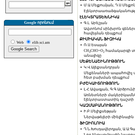
•
Մ.Ա.Մելքումյան, Դ.Ս.Մելքո
Էլեկտրաառաձգականությ
ԷԼԵԿՏՐԱՏԵԽՆԻԿԱ
Google որոնում
•
Գ.Լ. Արեշյան
Ավտոնոմ սինխրոն գեներ
հավելման դեպքում
ՔԻՄԻԱԿԱՆ ՖԻԶԻԿԱ
Web
elib.sci.am
•
Ռ.Ս.Եսայան
CH
CHO+O
համակարգի տ
3
2
անալիզը
ՄԵՔԵՆԱՇԻՆՈՒԹՅՈՒՆ
•
Կ.Վ.Ալեքսանդրյան
Մեքենաների ապահովիչ 
հետ բախման դեպքում
ԲԺՇԿԱԻՏՈՒԹՅՈՒՆ
•
Լ.Հ.Ավագյան, Գ.Գ.Արծրուն
Առնետների մակերիկամնե
էլեկտրաստատիկ դաշտի ա
ԿԱԶՄԱԲԱՆՈՒԹՅՈՒՆ
•
Ի.Բ.Մելիքսեթյան
Ներվաթելերի միելինայի
ՖԻԶԻՈԼՈԻԱ
•
Դ.Ն.Խուդավերդյան, Ա.Ա.Գա
Նոր ենթաթմբային նյարդ