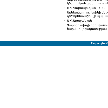
կծկողական ակտիվությա
•
Ռ.Վ.Կարապետյան, Ա.Ս.Ա
Առնետների ուղեղիկի ենթ
դեֆերենտացիայի պայմա
•
Մ.Գ.Աղաջանյան
Տարբեր տիպի բեռնվածու
հարմարվողականության 
Copyright
©