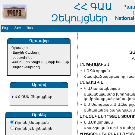
ՀՀ ԳԱԱ
Զեկույցներ
Eng
Arm
Rus
Գլխավոր
Գլխավոր
Զա
Վերջին Համարը
Խմբագիրներ
V
Կանոններ հեղինակների համար
ՄԱԹԵՄԱՏԻԿԱ
Սայտի Քարտեզ
•
Լ.Զ.Գևորգյան
Հատված օպերատորի սպեկ
ՄԵԽԱՆԻԿԱ
Արխիվ
•
Կ.Ա.Կարապետյան
Ապակեպլաստե խողովակն
ՀՀ ԳԱԱ Զեկույցներ
կոմբինացված բեռնավոր
•
Ս.Մ.Սարգսյան, Մ.Ա.Զադոյ
Անհամասեռ-բաղադրյալ ս
Որոնել
ԱՌԱՁԱԿԱՆՈՒԹՅԱՆ ՏԵՍՈՒ
•
Ն.Ա.Մովսիսյան
Որոնել Առարկան
Առաձգական սյունի սահքի
Որոնել Հեղինակին
ԷԼԵԿՏՐԱԱՌԱՁԱԿԱՆՈՒԹՅԱ