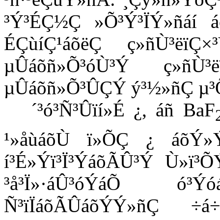
³Ý³ÉÇ½Ç »Õ³Ý³ÏÝ»ñáí á
ÉÇùíÇ¹áõëÇ ç»ñÙ³ëïÇ×
µÛáõñ»Õ³óÙ³Ý ç»ñÙ
µÛáõñ»Õ³ÛÇÝ ý³½»ñÇ µ³
´³ó³Ñ³Ûïí»É ¿, áñ BaF
¹»åùáõÙ ï»ÕÇ ¿ áõÝ
í³É»Ýï³Ï³ÝáõÃÛ³Ý Ù»ï³Õ
³å³Ï»·áÛ³óÝáÕ ó³
Ñ³ïÏáõÃÛáõÝÝ»ñÇ ÷á