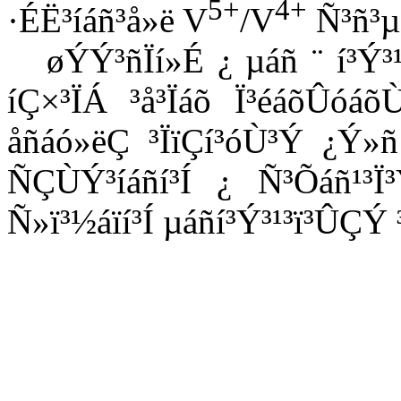
5+
4+
·ÉË³íáñ³å»ë V
/V
Ñ³ñ³µ
øÝÝ³ñÏí»É ¿ µáñ ¨ í³Ý
íÇ×³ÏÁ ³å³Ïáõ Ï³éáõÛóáõ
åñáó»ëÇ ³ÏïÇí³óÙ³Ý ¿Ý
ÑÇÙÝ³íáñí³Í ¿ Ñ³Õáñ¹³
Ñ»ï³½áïí³Í µáñí³Ý³¹³ï³ÛÇÝ