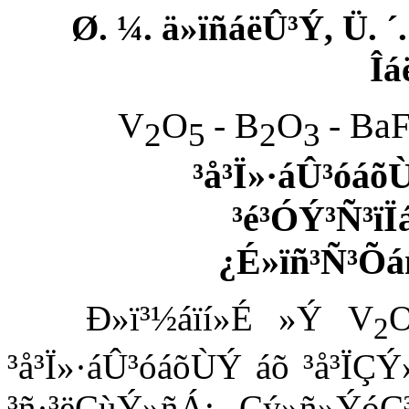
Ø. ¼. ä»ïñáëÛ³Ý, Ü. ´.
Îá
V
O
-
B
O
-
Ba
2
5
2
3
³å³Ï»·áÛ³óáõ
³é³ÓÝ³Ñ³ï
¿É»ïñ³Ñ³Õ
Ð»ï³½áïí»É »Ý V
2
³å³Ï»·áÛ³óáõÙÝ áõ ³å³ÏÇ
³ñ·³ëÇùÝ»ñÁ: ¸Çý»ñ»ÝóÇ