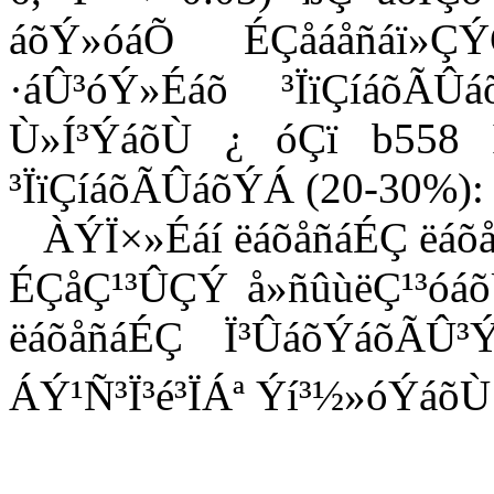
áõÝ»óáÕ ÉÇåáåñáï»ÇÝ
·áÛ³óÝ»Éáõ ³ÏïÇíáõÃÛ
Ù»Í³ÝáõÙ ¿ óÇï b558 I
³ÏïÇíáõÃÛáõÝÁ (20-30%):
ÀÝÏ×»Éáí ëáõåñáÉÇ ëáõå»
ÉÇåÇ¹³ÛÇÝ å»ñûùëÇ¹³óáõÙ
ëáõåñáÉÇ Ï³ÛáõÝáõÃÛ³
ÁÝ¹Ñ³Ï³é³ÏÁª Ýí³½»óÝáõÙ