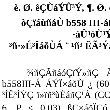
è. Ø. êÇÙáÝÛ³Ý, ¶. Ø
òÇïáùñáÙ b558 III-á
·áÛ³óÙ³
³ñ·»É³ÏáõÙÁ ¨ ¹ñ³ ËÃ³Ý
¾ñÇÃñáóÇïÝ»ñÇ Ã
b558III-Á ÁÝÏ×áõÙ ¿ (60
³ÍË³ÍÝÇ ï»ïñ³ùÉáñÇ¹Á (CC
6, P < 0.03) ßÇ×áõÏÇó