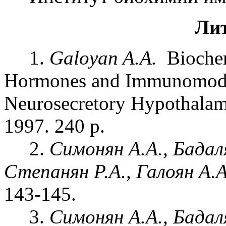
Ли
1.
Galoyan A.A.
Bioche
Hormones and Immunomodul
Neurosecretory Hypothalam
1997. 240 p.
2.
Симонян А.А., Бадаля
Степанян Р.А., Галоян А.А
143-145.
3.
Симонян А.А., Бадаля