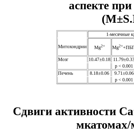
аспекте пр
(М
±
S
1-месячные 
2+
2+
Митохондрии
Mg
Mg
+ПБ
Мозг
10.47
±
0.18
11.79
±
0.3
p < 0.001
Печень
8.18
±
0.06
9.71
±
0.06
p < 0.001
Сдвиги активности Ca
мкатомах/