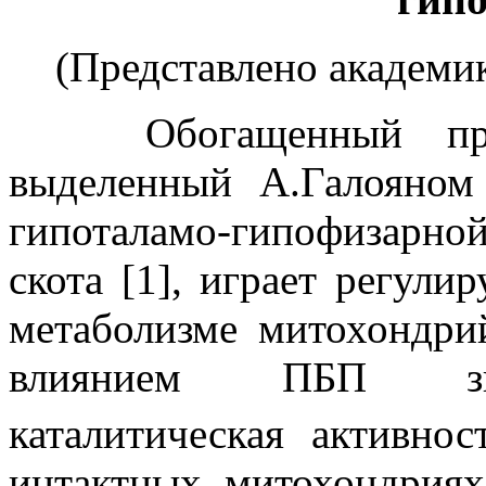
(Представлено академи
Обогащенный пр
выделенный А.Галояном
гипоталамо-гипофизарно
скота [1], играет регул
метаболизме митохондрий
влиянием ПБП знач
каталитическая активно
интактных митохондриях