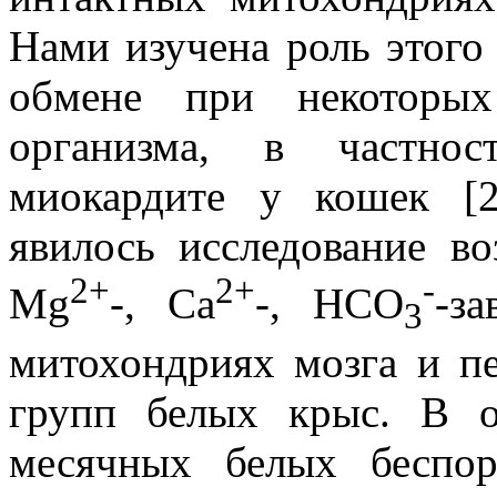
Нами изучена роль этого
обмене при некоторых
организма, в частнос
миокардите у кошек [
явилось исследование в
2+
2+
-
Mg
-, Ca
-, HCO
-з
3
митохондриях мозга и п
групп белых крыс. В о
месячных белых беспо