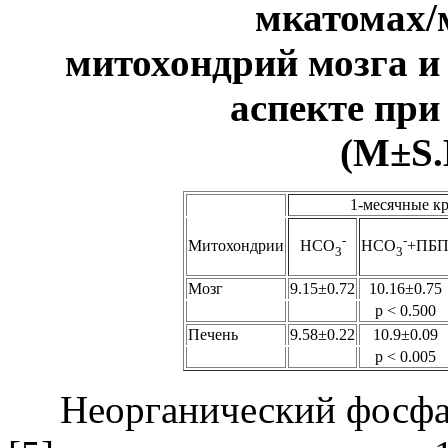
мкатомах/
митохондрий мозга и
аспекте пр
(М
±
S
1-месячные к
-
-
Митохондрии
HCO
HCO
+ПБ
3
3
Мозг
9.15
±
0.72
10.16
±
0.75
p < 0.500
Печень
9.58
±
0.22
10.9
±
0.09
p < 0.005
Неорганический фосфат 