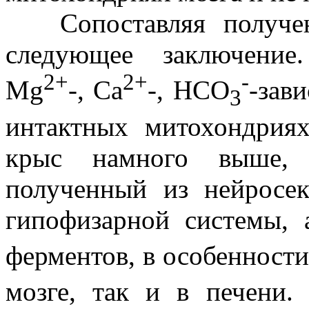
Сопоставляя полученн
следующее заключение.
2+
2+
-
Mg
-, Ca
-, HCO
-зав
3
интактных митохондрия
крыс намного выше,
полученный из нейросек
гипофизарной системы, 
ферментов, в особенност
мозге, так и в печени.