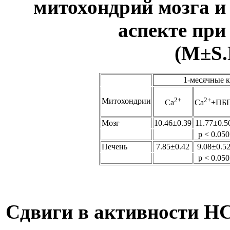
митохондрий мозга и
аспекте пр
(М
±
S
1-месячные 
2+
2+
Митохондрии
Ca
Ca
+ПБ
Мозг
10.46
±
0.39
11.77
±
0.5
p < 0.050
Печень
7.85
±
0.42
9.08
±
0.5
p < 0.050
Сдвиги в активности H