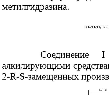
метилгидразина.
Соединение I алк
алкилирующими средствам
2-R-S-замещенных произв