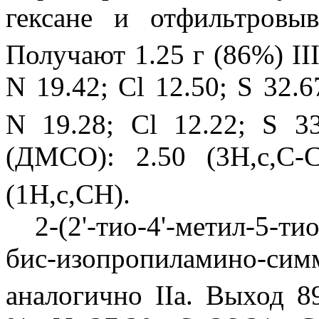
гексане и отфильтровы
Получают 1.25 г (86%) III
N 19.42; Cl 12.50; S 32.6
N 19.28; Cl 12.22; S 
(ДМСО): 2.50 (3Н,с,C-
(1H,c,CH).
2-(2'-тио-4'-метил-5-тиок
бис-изопропиламино-с
аналогично IIа. Выход 8