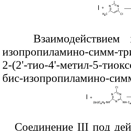
Взаимодействием хлор
изопропиламино-симм-три
2-(2'-тио-4'-метил-5-тиокс
бис-изопропиламино-симм
Соединение III под дей