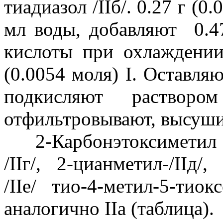
тиадиазол /IIб/. 0.27 г (0
мл воды, добавляют 0.47
кислоты при охлаждени
(0.0054 моля) I. Оставля
подкисляют раствор
отфильтровывают, высушив
2-Карбонэтоксиметил - 
/IIг/, 2-цианметил-/IIд/
/IIе/ тио-4-метил-5-тиок
аналогично IIа (таблица).