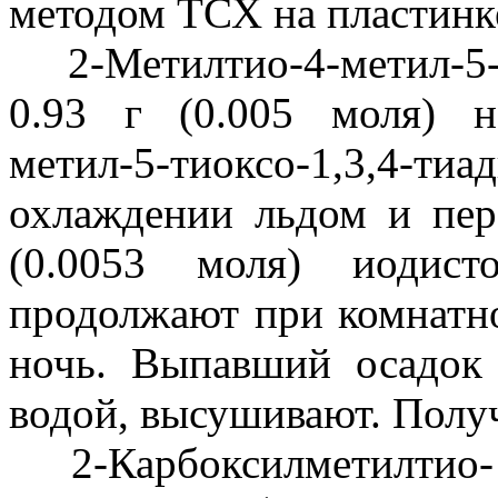
методом ТСХ на пластинке 
2-Метилтио-4-метил-5-ти
0.93 г (0.005 моля) н
метил-5-тиоксо-1,3,4-
охлаждении льдом и пер
(0.0053 моля) иодист
продолжают при комнатно
ночь. Выпавший осадок
водой, высушивают. Получа
2-Карбоксилметилтио- 4