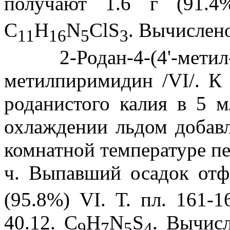
получают 1.6 г (91.4
С
Н
N
ClS
. Вычислено
11
16
5
3
2-Родан-4-(4'-метил-5-
метилпиримидин /VI/. К 
роданистого калия в 5 
охлаждении льдом добавл
комнатной температуре п
ч. Выпавший осадок отф
(95.8%) VI. Т. пл. 161-1
40.12. C
H
N
S
. Вычисл
9
7
5
4