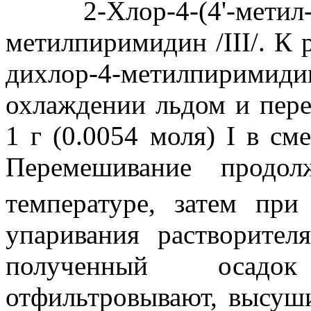
2-Хлор-4-(4'-метил-5-т
метилпиримидин /III/. К р
дихлор-4-метилпирим
охлаждении льдом и пер
1 г (0.0054 моля) I в см
Перемешивание продо
температуре, затем при
упаривания растворител
полученный осадо
отфильтровывают, высуш