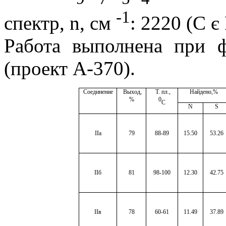
-
1
спектр,
n
, см
: 2220 (C
є
Работа выполнена при
(проект А-370).
Соединение
Выход
,
Т. пл.
,
Найдено,%
%
0
C
N
S
IIa
79
88-89
15.50
53.26
II
б
81
98-100
12.30
42.75
II
в
78
60-61
11.49
37.89