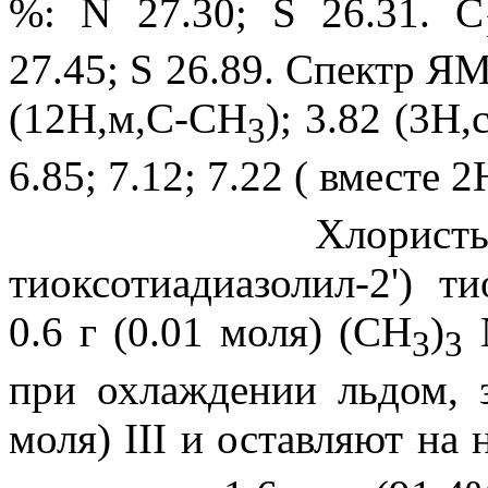
%: N 27.30; S 26.31. C
27.45; S 26.89. Спектр Я
(12Н,м,C-CH
); 3.82 (3Н
3
6.85; 7.12; 7.22 ( вместе 2
Хлористый триме
тиоксотиадиазолил-2') т
0.6 г (0.01 моля) (СН
)
N
3
3
при охлаждении льдом, з
моля) III и оставляют на