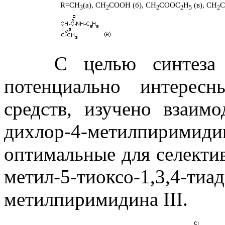
R=CH
(a), CH
COOH (
б
), CH
COOC
H
(
в
), CH
3
2
2
2
5
2
С целью синтеза мно
потенциально интерес
средств, изучено взаимо
дихлор-4-метилпирими
оптимальные для селектив
метил-5-тиоксо-1,3,4-тиад
метилпиримидина III.