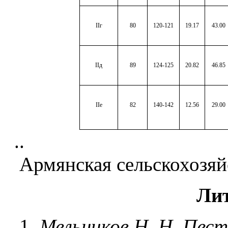
II
г
80
120-121
19.17
43.00
II
д
89
124-125
20.82
46.85
II
е
82
140-142
12.56
29.00
..
Армянская сельскохозяй
Ли
1.
Мельников Н. Н. Пес