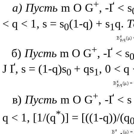
+
а) Пусть
m
О
G
,
-
Ґ
< s
<
q
< 1, s = s
(1
-q
) + s
q
.
Т
0
1
+
б)
Пусть
m
О
G
,
-
Ґ
< s
Ј
Ґ
, s = (1
-q
)s
+
q
s
, 0 <
q
0
1
+
в)
Пусть
m
О
G
,
-
Ґ
< s
*
q
< 1, [1/(q
)] = [((1
-
q
))/(q