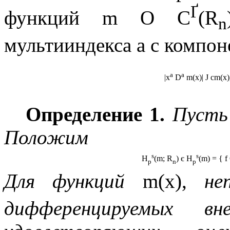
Ґ
функций
m
О
C
(R
n
мультииндекса
a
с компоне
a
a
|
x
D
m
(
x
)
|
Ј
c
m
(
x
Определение 1.
Пусть
Положим
s
s
H
(
m
; R
)
є
H
(
m
) = { f
p
n
p
Для функций
m
(
x
),
не
дифференцируемых в