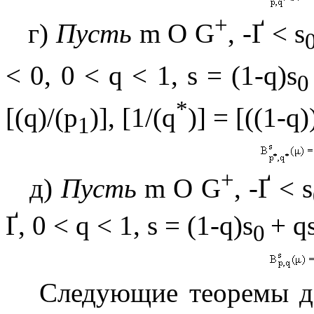
+
г)
Пусть
m
О
G
,
-
Ґ
< s
< 0, 0 <
q
< 1, s = (1
-q
)s
*
[(
q
)/(p
)], [1/(q
)] = [((1
-
q
)
1
+
д)
Пусть
m
О
G
,
-
Ґ
< s
Ґ
, 0 <
q
< 1, s = (1
-
q
)s
+
q
0
Следующие теоремы 