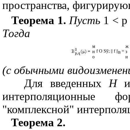
пространства, фигурирующ
Теорема 1.
Пусть
1 < p
Тогда
м
ж
f
О
S
ў
;
||
f
||
=
н
з
B
о
и
(с обычными видоизменен
Для введенных
H
интерполяционные ф
"комплексной" интерполя
Теорема 2.