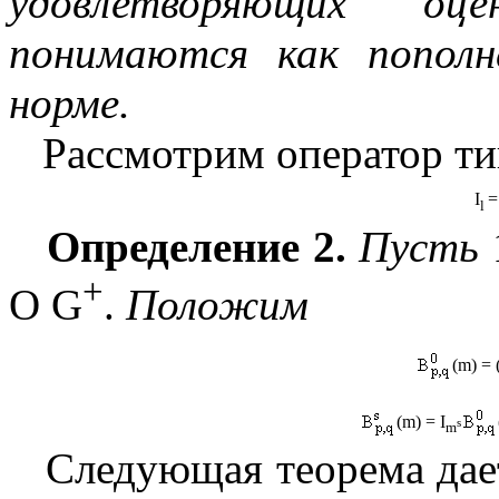
удовлетворяющих оце
понимаются как пополн
норме.
Рассмотрим оператор ти
I
=
l
Определение 2.
Пусть
+
О
G
.
Положим
(
m
) = 
(
m
) = I
s
m
Следующая теорема дае