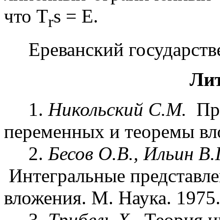
что T
s
= E.
r
Ереванский государств
Ли
1.
Никольский С.М.
Пр
переменных и теоремы вло
2.
Бесов О.В., Ильин В.
Интегральные представл
вложения. М. Наука. 1975
3.
Трибель Х.
Теория 