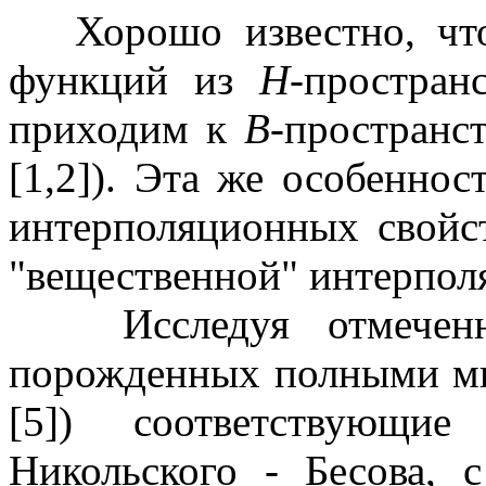
Хорошо известно, что
функций из
H
-простран
приходим к
B
-пространст
[1,2]). Эта же особеннос
интерполяционных свойс
"вещественной" интерполяц
Исследуя отмеченн
порожденных полными мн
[5]) соответствующи
Никольского - Бесова,