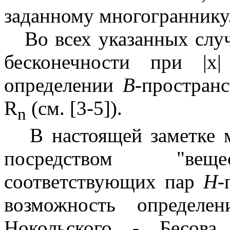
заданному многограннику
Во всех указанных слу
бесконечности при
|x
определении
B
-простран
R
(см. [3-5]).
n
В настоящей заметке 
посредством "веще
соответствующих пар
H
-
возможность определе
Нокольского - Бесо