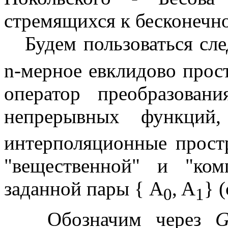
стремящихся к бесконечн
Будем пользоваться сл
n-мерное евклидово прос
оператор преобразова
непрерывных функций
интерполяционные прост
"вещественной" и "ком
заданной пары { A
, A
} (
0
1
Обозначим через