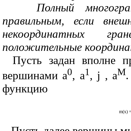
Полный многогра
правильным, если внеш
некоординатных г
положительные координ
Пусть задан вполне п
0
1
M
вершинами
a
,
a
,
ј
,
a
функцию
m
(
x
) 
Пусть далее вершины м