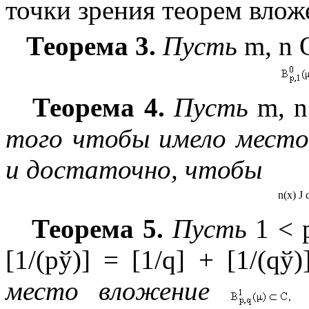
точки зрения теорем влож
Теорема 3.
Пусть
m
,
n
Теорема 4.
Пусть
m
,
n
того чтобы имело место
и достаточно, чтобы
n
(
x
)
Ј
Теорема 5.
Пусть
1 < 
[1/(p
ў
)] = [1/q] + [1/(q
ў
)
место вложение