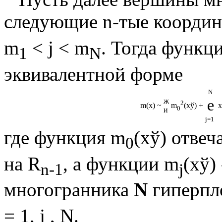
следующие n-тые координ
m
<
ј
< m
. Тогда функ
1
N
эквивалентной форме
N
е
ж
2
m
(
x
)
~
m
(
x
ў
) +
x
0
и
j=1
где функция
m
(
x
ў
) отве
0
на R
, а функции
m
(
x
ў
)
n
-
1
j
многогранника
N
гиперпл
= 1,
ј
, N.