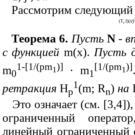
Рассмотрим следующий 
(T
f)(
x
ў
r
Теорема 6.
Пусть
N
-
в
с функцией
m
(
x
).
Пусть 
1
-
[1/(pm
)]
[1/(pm
)]
m
·
m
1
1
0
1
1
ретракция
H
(
m
; R
)
на
p
n
Это означает (см. [3,4]),
ограниченный операто
линейный ограниченный 