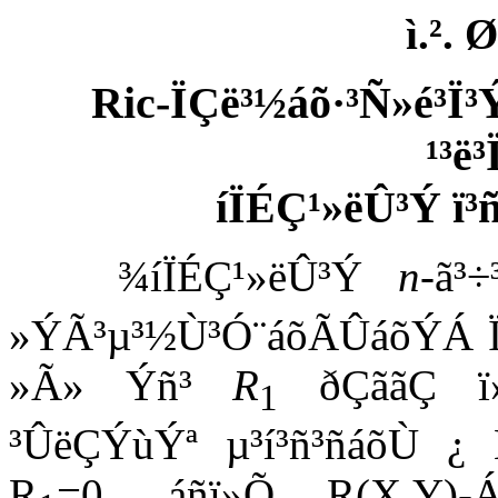
ì.².
Ric-ÏÇë³½áõ·³Ñ»é³
¹³ë
íÏÉÇ¹»ëÛ³Ý ï
¾íÏÉÇ¹»ëÛ³Ý
n
-ã³
»ÝÃ³µ³½Ù³Ó¨áõÃÛáõÝÁ Ïáã
»Ã» Ýñ³
R
ðÇããÇ ï»Ý
1
³ÛëÇÝùÝª µ³í³ñ³ñáõÙ ¿
R
=0, áñï»Õ R(X,Y)-