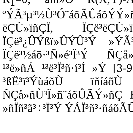
1
ºÝÃ³µ³½Ù³Ó¨áõÃÛáõÝÝ
ëÇÙ»ïñÇÏ, ÏÇë³ëÇ
ÏÇë³¿ÛÝßï»ÛÝÛ³Ý »ÝÃ³
ÏÇë³½áõ·³Ñ»é³Ï³Ý ÑÇå
¹³ë»ñÁ ¹³ë³Ï³ñ·í³Í »Ý [3
³ßË³ï³ÝùáõÙ ïñíáõÙ
ÑÇå»ñÙ³Ï»ñ¨áõÛÃÝ»ñÇ ÉÇ
»ñÏñ³ã³÷³Ï³Ý ÝÁÏ³ñ³·ñáõ